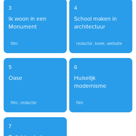
3
4
Ik woon in een
School maken in
Monument
architectuur
film
redactie , boek , website
5
6
Oase
Huiselijk
modernisme
film , redactie
film
7