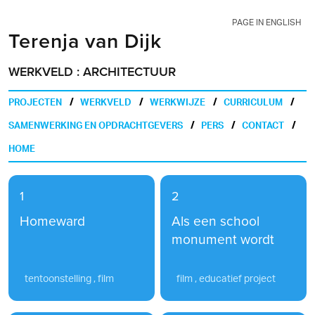
PAGE IN ENGLISH
Terenja van Dijk
WERKVELD : ARCHITECTUUR
PROJECTEN
WERKVELD
WERKWIJZE
CURRICULUM
SAMENWERKING EN OPDRACHTGEVERS
PERS
CONTACT
HOME
1
2
Homeward
Als een school
monument wordt
tentoonstelling , film
film , educatief project